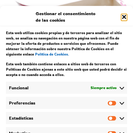
Gestionar el consentimiento
de las cookies
Esta web utiliza cookies propias y de terceros para analizar el sitio
web, se analiza su navegación en nuestra página web con el fin de
mejorar la oferta de productos o servicios que ofrecemos. Puede
obtener la información sobre nuestra Política de Cookies en el
siguiente enlace
Política de Cookies.
Esta web también contiene enlaces a sitios web de terceros con
Políticas de Cookies ajenas a este sitio web que usted podrá decidir si
acepta o no cuando acceda a ellos.
Funcional
Siempre activo
Rabo de toro casero con patatas
Preferencias
Prefer
14,00
€
Añadir al carrito
Estadísticas
Estadís
stagram