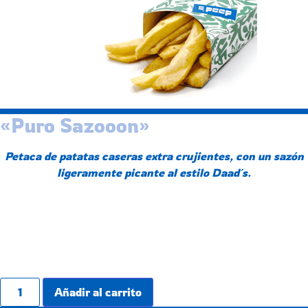
«Puro Sazooon»
Petaca de patatas caseras extra crujientes, con un sazón
ligeramente picante al estilo Daad´s.
3,50
€
Petaca patatucas caseras sazón Daad's cantidad
Añadir al carrito