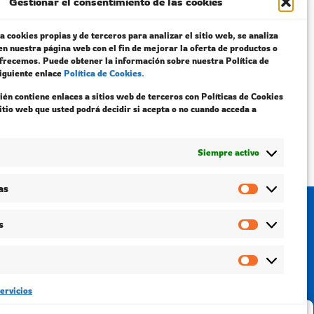
Gestionar el consentimiento de las cookies
caperro 04
a cookies propias y de terceros para analizar el sitio web, se analiza
en nuestra página web con el fin de mejorar la oferta de productos o
12,00
€
ofrecemos. Puede obtener la información sobre nuestra Política de
siguiente enlace
Política de Cookies.
én contiene enlaces a sitios web de terceros con Políticas de Cookies
ir al carrito
sitio web que usted podrá decidir si acepta o no cuando acceda a
Siempre activo
as
s
ervicios