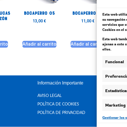
tucas
Bocaperro 05
Bocaperro 02
Bo
Esta web utiliz
zón
su navegación 
13,00
€
11,00
€
servicios que 
Cookies en el 
Esta web tambi
rrito
Añadir al carrito
Añadir al carrito
Añad
ajenas a este 
ellos.
Funcional
Preferenci
Información Importante
Estadística
AVISO LEGAL
POLÍTICA DE COOKIES
Marketing
POLÍTICA DE PRIVACIDAD
Gestionar los s