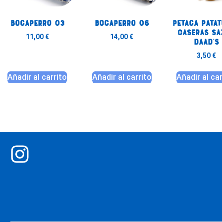
Bocaperro 03
Bocaperro 06
Petaca pata
caseras sa
11,00
€
14,00
€
Daad’s
3,50
€
Añadir al carrito
Añadir al carrito
Añadir al ca